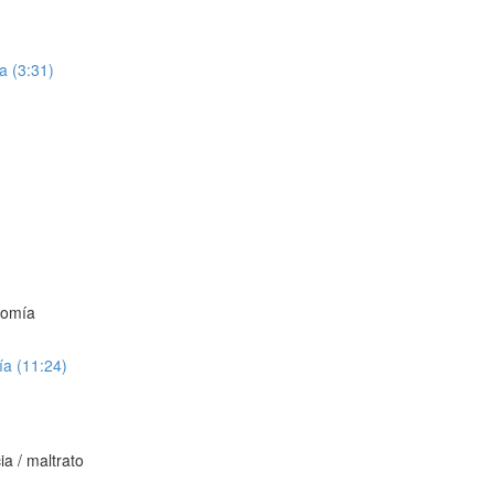
a (3:31)
nomía
ía (11:24)
ia / maltrato