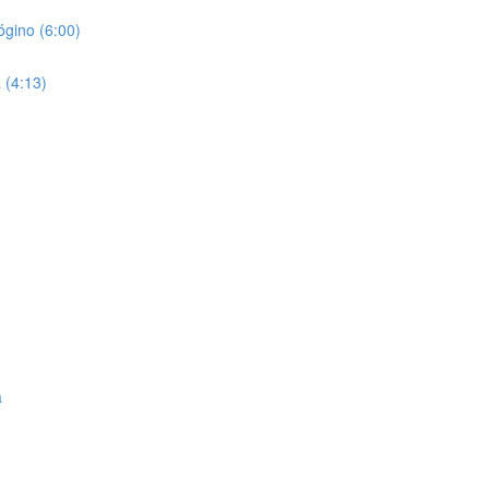
rógino (6:00)
a (4:13)
a