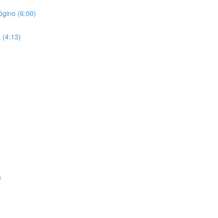
rógino (6:00)
a (4:13)
a