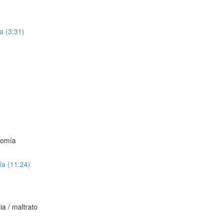
a (3:31)
nomía
ía (11:24)
ia / maltrato