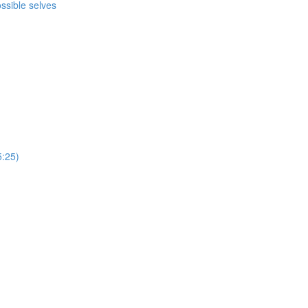
ossible selves
5:25)