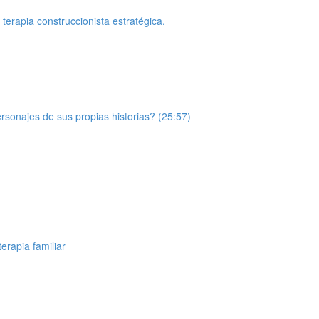
erapia construccionista estratégica.
sonajes de sus propias historias? (25:57)
erapia familiar