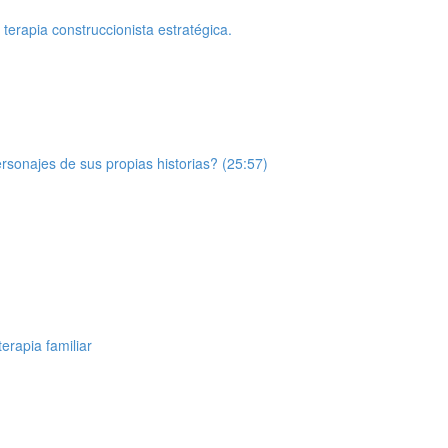
erapia construccionista estratégica.
sonajes de sus propias historias? (25:57)
erapia familiar